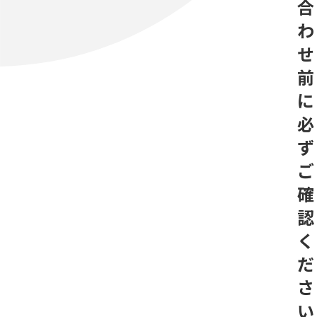
合
わ
せ
前
に
必
ず
ご
確
認
く
だ
さ
い