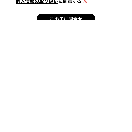
個人情報の取り扱い
に同意する
※
新着犬猫
子犬
チワワ
シーズー
チワワ×シーズー
子猫
トイボブ
ラグドール
マンチカン
サイベリアン
シンガプーラ
スコティッシュフォール
ド