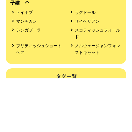
子猫
トイボブ
ラグドール
マンチカン
サイベリアン
シンガプーラ
スコティッシュフォール
ド
ブリティッシュショート
ノルウェージャンフォレ
ヘア
ストキャット
タグ一覧
ブリーダー
仙台
ペット
子猫
子犬
ブルー
キャリコ
レッドタビー
ブラック
レッドポイント
ブラウン
チョコたん
ホーム