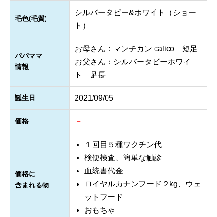
シルバータビー&ホワイト（ショー
毛色(毛質)
ト）
お母さん：マンチカン calico 短足
パパママ
お父さん：シルバータビーホワイ
情報
ト 足長
誕生日
2021/09/05
価格
－
１回目５種ワクチン代
検便検査、簡単な触診
血統書代金
価格に
ロイヤルカナンフード２kg、ウェ
含まれる物
ットフード
おもちゃ