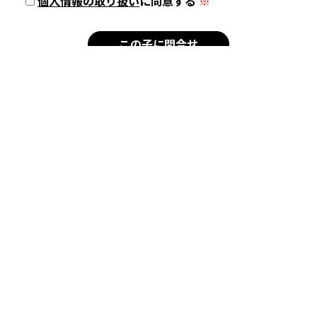
個人情報の取り扱い
に同意する
※
新着犬猫
子犬
チワワ
シーズー
チワワ×シーズー
子猫
トイボブ
ラグドール
マンチカン
サイベリアン
シンガプーラ
スコティッシュフォール
ド