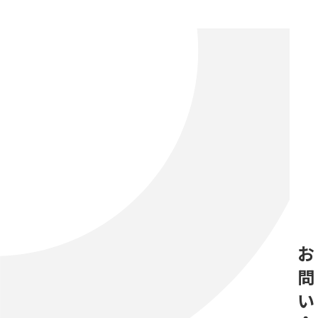
お
問
い