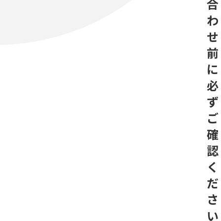
合
わ
せ
前
に
必
ず
ご
確
認
く
だ
さ
い