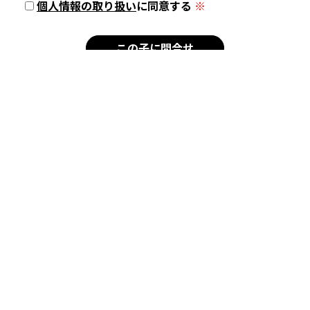
個人情報の取り扱い
に同意する
※
新着犬猫
子犬
チワワ
シーズー
チワワ×シーズー
子猫
トイボブ
ラグドール
マンチカン
サイベリアン
シンガプーラ
スコティッシュフォール
ド