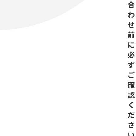
合
わ
せ
前
に
必
ず
ご
確
認
く
だ
さ
い