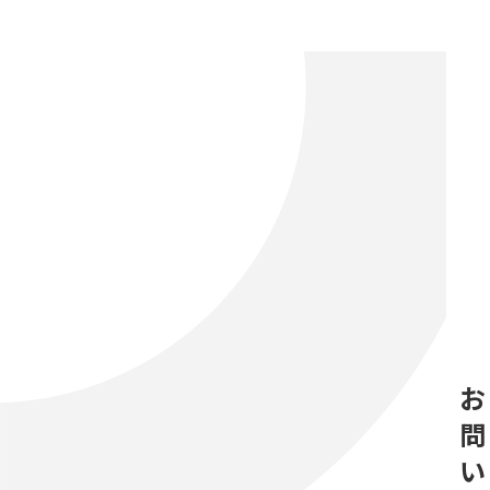
お
問
い