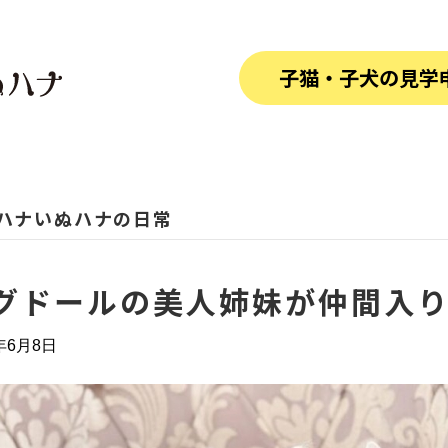
子猫・子犬の見学
ハナいぬハナの日常
グドールの美人姉妹が仲間入
2年6月8日